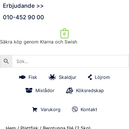
Erbjudande >>
010-452 90 00
0
Säkra köp genom Klarna och Swish
Fisk
Skaldjur
Löjrom
Mixlådor
Köksredskap
Varukorg
Kontakt
Hem
/
Plattfisk
/ Bergtunga filé (2,5kg)