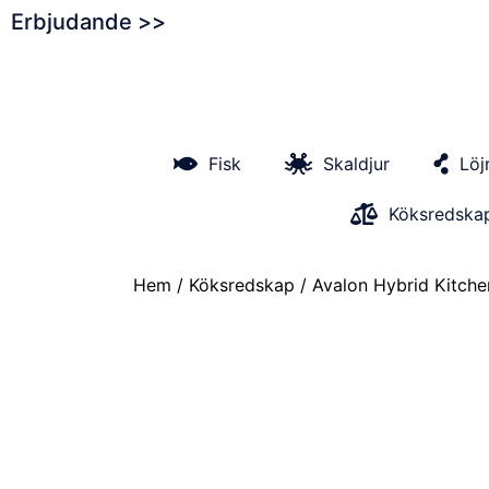
Erbjudande >>
Fisk
Skaldjur
Löj
Köksredska
Hem
/
Köksredskap
/ Avalon Hybrid Kitche