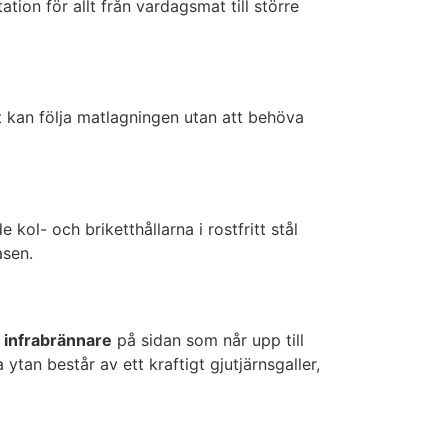
ation för allt från vardagsmat till större
t kan följa matlagningen utan att behöva
ol- och briketthållarna i rostfritt stål
asen.
infrabrännare
på sidan som når upp till
 ytan består av ett kraftigt gjutjärnsgaller,