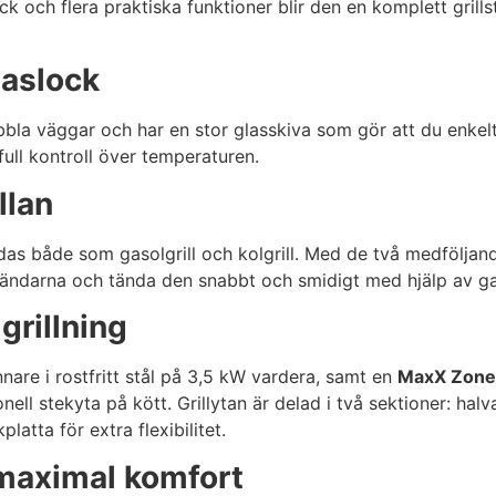
ck och flera praktiska funktioner blir den en komplett grillst
laslock
ubbla väggar och har en stor glasskiva som gör att du enkel
ull kontroll över temperaturen.
llan
 både som gasolgrill och kolgrill. Med de två medföljande k
tändarna och tända den snabbt och smidigt med hjälp av g
grillning
nnare i rostfritt stål på 3,5 kW vardera, samt en
MaxX Zone 
ell stekyta på kött. Grillytan är delad i två sektioner: halva
atta för extra flexibilitet.
 maximal komfort