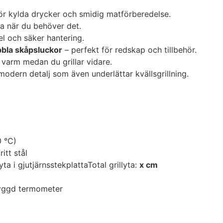
ör kylda drycker och smidig matförberedelse.
a när du behöver det.
l och säker hantering.
bla skåpsluckor
– perfekt för redskap och tillbehör.
 varm medan du grillar vidare.
modern detalj som även underlättar kvällsgrillning.
0 °C)
itt stål
llyta i gjutjärnsstekplattaTotal grillyta:
x cm
yggd termometer