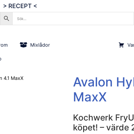
> RECEPT <
rom
Mixlådor
Va
p
Avalon Hyb
n 4.1 MaxX
MaxX
Kochwerk FryUp
köpet! – värde