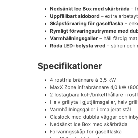
Nedsänkt Ice Box med skärbräda
– f
Uppfällbart sidobord
– extra arbetsyt
Skåpsförvaring för gasolflaska
– enke
Rymligt förvaringsutrymme med dub
Varmhållningsgaller
– håll färdig mat
Röda LED-belysta vred
– stilren och 
Specifikationer
4 rostfria brännare á 3,5 kW
MaxX Zone infrabrännare 4,0 kW (80
2 löstagbara kol-/briketthållare i rostfr
Halv grillyta i gjutjärnsgaller, halv gri
Varmhållningsgaller i emaljerat stål
Glaslock med dubbla väggar och inb
Nedsänkt Ice Box med skärbräda
Förvaringsskåp för gasolflaska