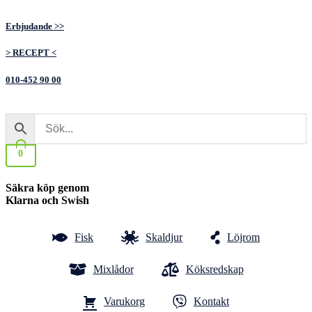
Hoppa
till
Erbjudande >>
innehåll
> RECEPT <
010-452 90 00
0
Säkra köp genom
Klarna och Swish
Fisk
Skaldjur
Löjrom
Mixlådor
Köksredskap
Varukorg
Kontakt