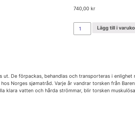
740,00
kr
Lägg till i varuk
)
äljs ut. De förpackas, behandlas och transporteras i enlighe
os Norges sjømatråd. Varje år vandrar torsken från Barents
lla klara vatten och hårda strömmar, blir torsken muskulös