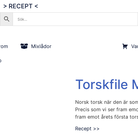
> RECEPT <
rom
Mixlådor
Va
p
Torskfile 
Norsk torsk när den är som 
Precis som vi ser fram emo
fram emot årets första tor
Recept >>