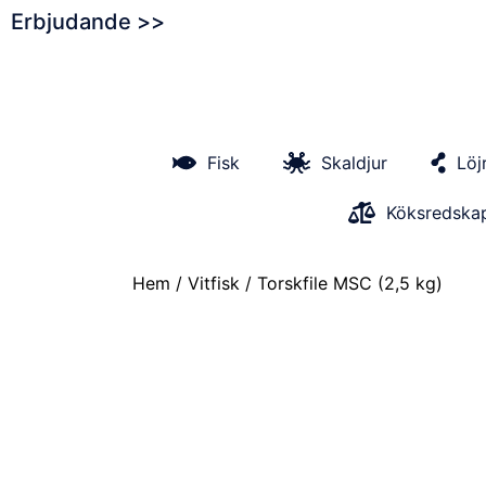
Erbjudande >>
Fisk
Skaldjur
Löj
Köksredska
Hem
/
Vitfisk
/ Torskfile MSC (2,5 kg)