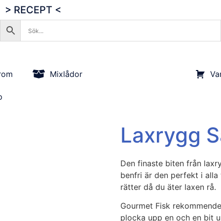
> RECEPT <
rom
Mixlådor
Va
p
Laxrygg S
Den finaste biten från lax
benfri är den perfekt i alla
rätter då du äter laxen rå.
Gourmet Fisk rekommender
plocka upp en och en bit ur