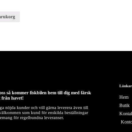
varukorg
Länkar
ss så kommer fiskbilen hem till dig med färsk
Hem
 från havet!
Butik
a nöjda kunder och vill gärna leverera även till
 välkommen som kund för enskilda beställningar
Konta
nemang för regelbundna leveranser.
Kont