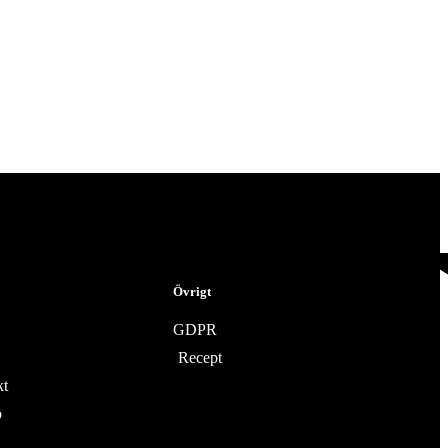
Övrigt
GDPR
Recept
kt
o